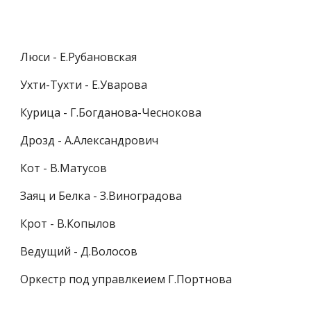
Люси - Е.Рубановская
Ухти-Тухти - Е.Уварова
Курица - Г.Богданова-Чеснокова
Дрозд - А.Александрович
Кот - В.Матусов
Заяц и Белка - З.Виноградова
Крот - В.Копылов
Ведущий - Д.Волосов
Оркестр под управлкеием Г.Портнова