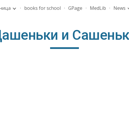
аница
books for school
GPage
MedLib
News
ip to main content
Skip to navigat
ашеньки и Сашень