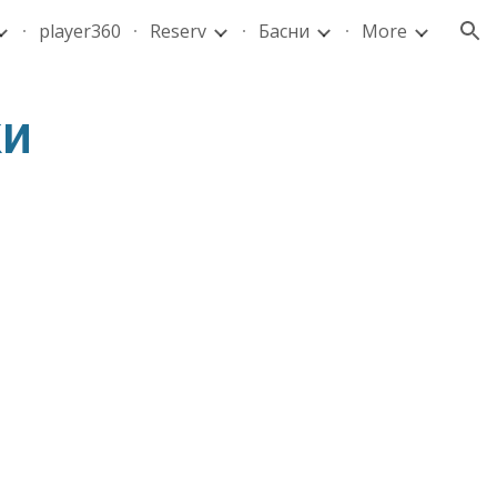
player360
Reserv
Басни
More
ion
ки