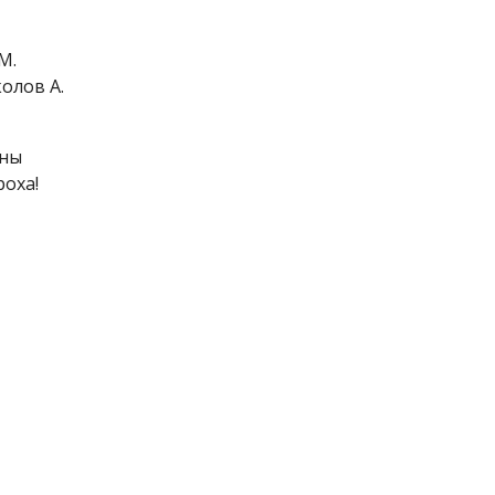
М.
олов А.
ины
роха!